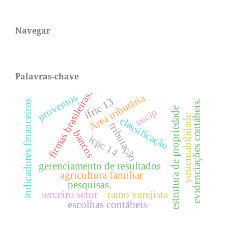
Navegar
Palavras-chave
firmas brasileiras.
proventos
Área tributária
ifric 13
evidenciações contábeis.
indicadores financeiros
estrutura de propriedade
oscip
sustentabilidade
classificação
tributação
bancos
icpc 14
gerenciamento de resultados
agricultura familiar
pesquisas.
terceiro setor
ramo varejista
escolhas contábeis