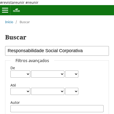
#revistareunir #reunir
Início
/
Buscar
Buscar
Filtros avançados
De
Até
Autor