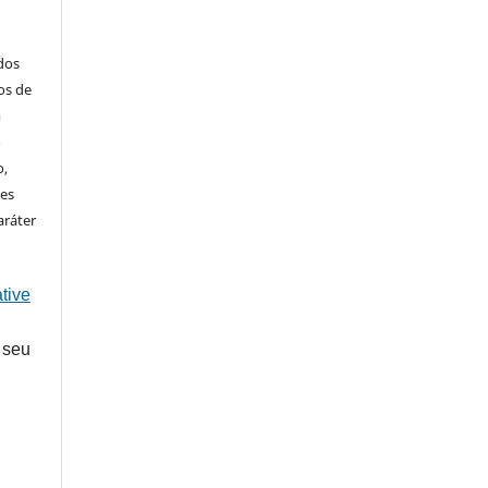
ados
os de
m
o
o,
ões
aráter
tive
 seu