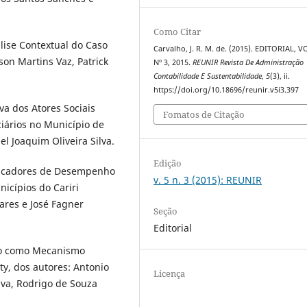
Como Citar
lise Contextual do Caso
Carvalho, J. R. M. de. (2015). EDITORIAL, VO
son Martins Vaz, Patrick
Nº 3, 2015.
REUNIR Revista De Administração
Contabilidade E Sustentabilidade
,
5
(3), ii.
https://doi.org/10.18696/reunir.v5i3.397
va dos Atores Sociais
Fomatos de Citação
iários no Município de
l Joaquim Oliveira Silva.
Edição
Indicadores de Desempenho
v. 5 n. 3 (2015): REUNIR
icípios do Cariri
vares e José Fagner
Seção
Editorial
ico como Mecanismo
ty, dos autores: Antonio
Licença
lva, Rodrigo de Souza