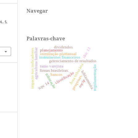
Navegar
L. 5,
Palavras-chave
dividendos
ifric 13
impacto nos indicadores.
agricultura familiar
planejamento
otimização plurianual
instrumentos financeiros
gerenciamento de resultados
Área tributária
ramo varejista
regulamentação
firmas brasileiras.
bibliometria.
classificação
bancos
tributação
pesquisas.
oscip
icpc 14