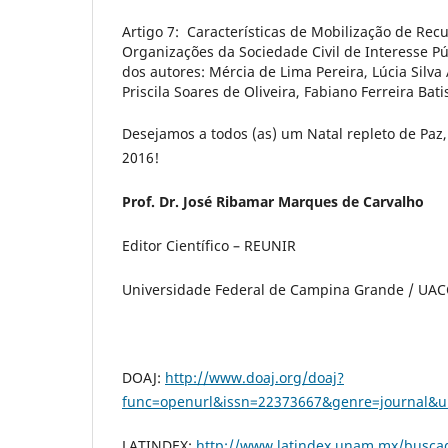
Artigo 7: Características de Mobilização de Rec
Organizações da Sociedade Civil de Interesse Púb
dos autores: Mércia de Lima Pereira, Lúcia Silva
Priscila Soares de Oliveira, Fabiano Ferreira Bati
Desejamos a todos (as) um Natal repleto de Paz
2016!
Prof. Dr. José Ribamar Marques de Carvalho
Editor Científico – REUNIR
Universidade Federal de Campina Grande / UACC
DOAJ:
http://www.doaj.org/doaj?
func=openurl&issn=22373667&genre=journal&
LATINDEX:
http://www.latindex.unam.mx/buscad