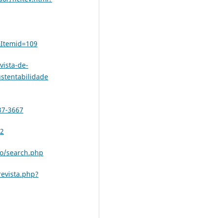
&Itemid=109
vista-de-
stentabilidade
37-3667
72
o/search.php
revista.php?