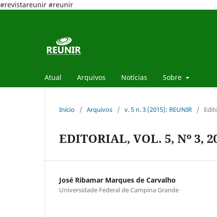
#revistareunir #reunir
Atual
Arquivos
Notícias
Sobre
Início
/
Arquivos
/
v. 5 n. 3 (2015): REUNIR
/
Edit
EDITORIAL, VOL. 5, Nº 3, 2
José Ribamar Marques de Carvalho
Universidade Federal de Campina Grande