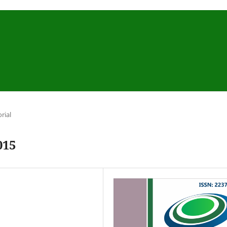
orial
015