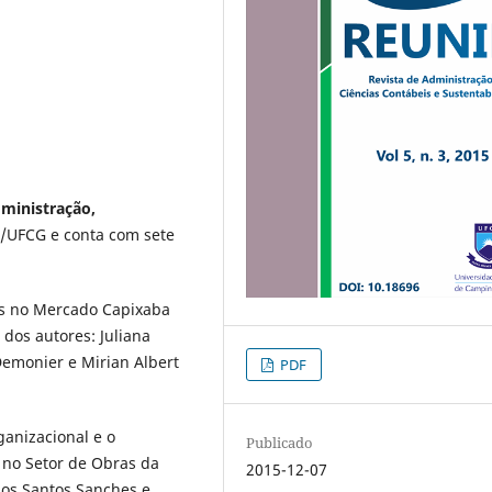
dministração,
/UFCG e conta com sete
es no Mercado Capixaba
 dos autores: Juliana
monier e Mirian Albert
PDF
ganizacional e o
Publicado
 no Setor de Obras da
2015-12-07
dos Santos Sanches e