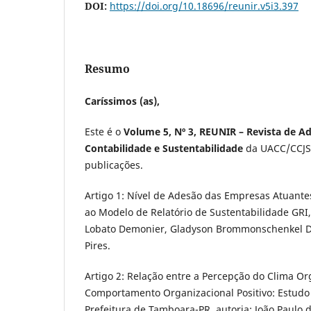
DOI:
https://doi.org/10.18696/reunir.v5i3.397
Resumo
Caríssimos (as),
Este é o
Volume 5, Nº 3, REUNIR – Revista de A
Contabilidade e Sustentabilidade
da UACC/CCJS
publicações.
Artigo 1: Nível de Adesão das Empresas Atuant
ao Modelo de Relatório de Sustentabilidade GRI,
Lobato Demonier, Gladyson Brommonschenkel De
Pires.
Artigo 2: Relação entre a Percepção do Clima Or
Comportamento Organizacional Positivo: Estudo
Prefeitura de Tamboara-PR, autoria: João Paulo 