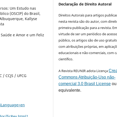
Declaração de Direito Autoral
ursos: Um Estudo nas
lico (OSCIP) do Brasil,
Direitos Autorais para artigos public
 Albuquerque, Kallyse
nesta revista são do autor, com direit
sta
primeira publicação para a revista. E
virtude de ser um periódico de acess
, Saúde e Amor e um Feliz
público, os artigos são de uso gratuit
com atribuições próprias, em aplicaç
educacionais e não-comerciais, com c
científico.
A Revista REUNIR adota Licença
Crea
 / CCJS / UFCG
Commons Atribuição-Uso não-
comercial 3.0 Brasil License
ou
equivalente.
uiLanguage=en
or/ficRev.html?