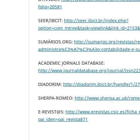
folio=20581
SEER/IBCIT:
http://seer.ibict.br/index.php?
option=com_mtree&task=viewlink&link_id=2153
SUMÁRIOS.ORG:
http://sumarios.org/revistas/re
administra%C3%A7%C3%A3o-contabilidade-e-su
ACADEMIC JORNALS DATABASE:
http://www.journaldatabase.org/journal/issn22
DIADORIM:
http://diadorim.ibict.br/handle/1/2
SHERPA-ROMEO:
http://www.sherpa.ac.uk/rome
E-REVIST@S:
http://www.erevistas.csic.es/ficha_
oai_iden=oai_revista871