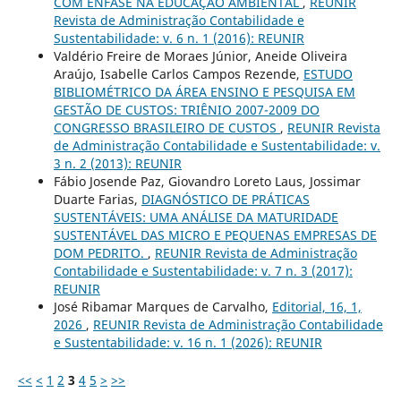
COM ÊNFASE NA EDUCAÇÃO AMBIENTAL
,
REUNIR
Revista de Administração Contabilidade e
Sustentabilidade: v. 6 n. 1 (2016): REUNIR
Valdério Freire de Moraes Júnior, Aneide Oliveira
Araújo, Isabelle Carlos Campos Rezende,
ESTUDO
BIBLIOMÉTRICO DA ÁREA ENSINO E PESQUISA EM
GESTÃO DE CUSTOS: TRIÊNIO 2007-2009 DO
CONGRESSO BRASILEIRO DE CUSTOS
,
REUNIR Revista
de Administração Contabilidade e Sustentabilidade: v.
3 n. 2 (2013): REUNIR
Fábio Josende Paz, Giovandro Loreto Laus, Jossimar
Duarte Farias,
DIAGNÓSTICO DE PRÁTICAS
SUSTENTÁVEIS: UMA ANÁLISE DA MATURIDADE
SUSTENTÁVEL DAS MICRO E PEQUENAS EMPRESAS DE
DOM PEDRITO.
,
REUNIR Revista de Administração
Contabilidade e Sustentabilidade: v. 7 n. 3 (2017):
REUNIR
José Ribamar Marques de Carvalho,
Editorial, 16, 1,
2026
,
REUNIR Revista de Administração Contabilidade
e Sustentabilidade: v. 16 n. 1 (2026): REUNIR
<<
<
1
2
3
4
5
>
>>