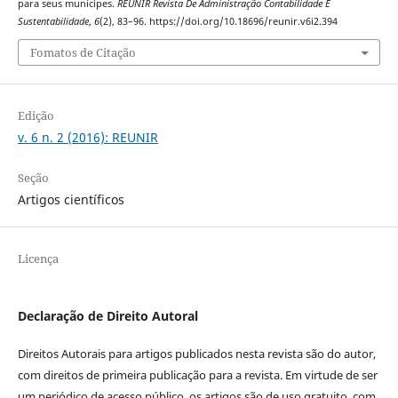
para seus munícipes.
REUNIR Revista De Administração Contabilidade E
Sustentabilidade
,
6
(2), 83–96. https://doi.org/10.18696/reunir.v6i2.394
Fomatos de Citação
Edição
v. 6 n. 2 (2016): REUNIR
Seção
Artigos científicos
Licença
Declaração de Direito Autoral
Direitos Autorais para artigos publicados nesta revista são do autor,
com direitos de primeira publicação para a revista. Em virtude de ser
um periódico de acesso público, os artigos são de uso gratuito, com