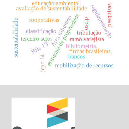
educação ambiental.
pesquisas.
regulamentação
avaliação de sustentabilidade
estrutura de propriedade
Área tributária
cooperativas
oscip
sustentabilidade
classificação
tributação
terceiro setor
ramo varejista
ifric 13
bibliometria.
firmas brasileiras.
bancos
icpc 14
mobilização de recursos