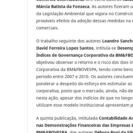
Márcia Batista da Fonseca
. As autores fizeram
da Legislação Ambiental que vigora no Comércio
prováveis efeitos da adoção dessas medidas na 
comerciais.
O trabalho seguinte dos autores
Leandro Sanche
David Ferreira Lopes Santos
, intitula-se
Desempe
Índices de Governança Corporativa da BM&FB
objetivou observar o retorno e o risco dos dois 
Corporativa da BM&FBOVESPA, tendo como ben
período entre 2007 e 2010. Os autores concluem
ponderar a despeito do esforço em estimular as
corporativa, posto que o mercado, ainda, não 
nesta ação, apesar dos indícios de que no long
utilizam esse modelo institucional apresentam
p
A quinta publicação, intitulada
Contabilidade A
nas Demonstrações Financeiras das Empresas L
BM&FBOVESPA
, dos autores
Débora Pool da Sil