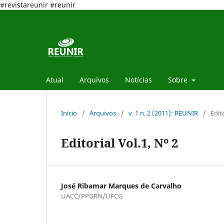
#revistareunir #reunir
Atual
Arquivos
Notícias
Sobre
Início
/
Arquivos
/
v. 1 n. 2 (2011): REUNIR
/
Edit
Editorial Vol.1, Nº 2
José Ribamar Marques de Carvalho
UACC/PPGRN/UFCG