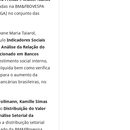
istadas na BM&FBOVESPA
(GA) no conjunto das
vane Maria Taiarol,
tulo
Indicadores Sociais
 Análise da Relação do
icionado em Bancos
stimento social interno,
 líquida bem como verifica
m para o aumento da
ancárias brasileiras, no
Follmann, Kamille Simas
do
Distribuição do Valor
lise Setorial da
 a distribuição setorial
rcado da BM&FBovespa