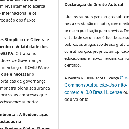
Declaração de Direito Autoral
 um levantamento acerca
 Internacional e os
Direitos Autorais para artigos public
redução dos fluxos
nesta revista são do autor, com direit
primeira publicação para a revista. E
virtude de ser um periódico de acess
s Simplício de Oliveira
e
público, os artigos são de uso gratuit
nho e Volatilidade dos
com atribuições próprias, em aplicaç
OVESPA.
O trabalho
educacionais e não-comerciais, com c
índices de Governança
científico.
chmarking o IBOVESPA no
 que é necessário
A Revista REUNIR adota Licença
Crea
 práticas de governança
Commons Atribuição-Uso não-
demonstra plena segurança
comercial 3.0 Brasil License
ou
o prazo, as empresas que
equivalente.
erformance
superior.
mbiental: A Evidenciação
istadas na
va Freitas
e
Walter Nunes