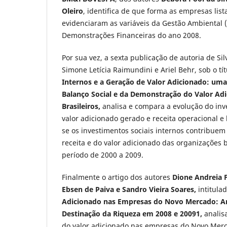
Oleiro
, identifica de que forma as empresas l
evidenciaram as variáveis da Gestão Ambiental 
Demonstrações Financeiras do ano 2008.
Por sua vez, a sexta publicação de autoria de Sil
Simone Letícia Raimundini e Ariel Behr, sob o tí
Internos e a Geração de Valor Adicionado: uma
Balanço Social e da Demonstração do Valor Ad
Brasileiros,
analisa e compara a evolução do inve
valor adicionado gerado e receita operacional e
se os investimentos sociais internos contribue
receita e do valor adicionado das organizações b
período de 2000 a 2009.
Finalmente o artigo dos autores
Dione Andreia 
Ebsen de Paiva e Sandro Vieira Soares,
intitula
Adicionado nas Empresas do Novo Mercado: Aná
Destinação da Riqueza em 2008 e 20091,
analisa
do valor adicionado nas empresas do Novo Me