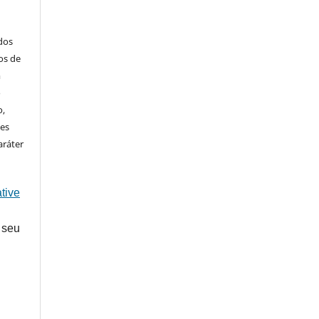
ados
os de
m
o
o,
ões
aráter
tive
 seu