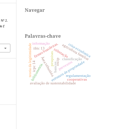
Navegar
 Nº 2.
de E
Palavras-chave
informação
firmas brasileiras.
crise econômica
agricultura familiar
teoria da legitimidade
ifric 13
tributação
pesquisas.
Área tributária
classificação
oscip
estrutura de propriedade
proventos
icpc 14
bancos
bibliometria.
regulamentação
cooperativas
avaliação de sustentabilidade