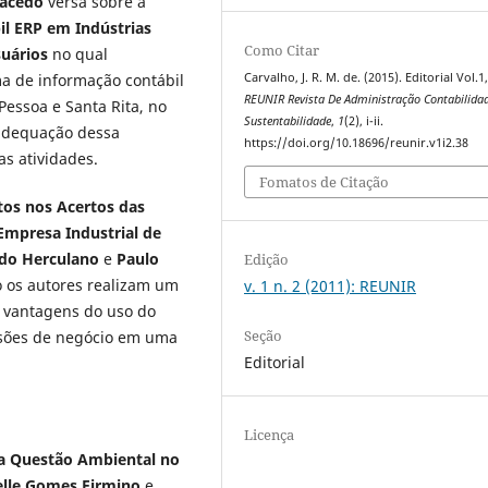
Macêdo
versa sobre a
l ERP em Indústrias
Como Citar
suários
no qual
a de informação contábil
Carvalho, J. R. M. de. (2015). Editorial Vol.1,
REUNIR Revista De Administração Contabilida
Pessoa e Santa Rita, no
Sustentabilidade
,
1
(2), i-ii.
 adequação dessa
https://doi.org/10.18696/reunir.v1i2.38
as atividades.
Fomatos de Citação
os nos Acertos das
mpresa Industrial de
do Herculano
e
Paulo
Edição
o os autores realizam um
v. 1 n. 2 (2011): REUNIR
s vantagens do uso do
Seção
isões de negócio em uma
Editorial
Licença
a Questão Ambiental no
elle Gomes Firmino
e