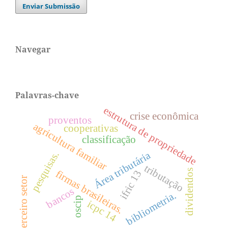
Enviar Submissão
Navegar
Palavras-chave
estrutura de propriedade
crise econômica
proventos
agricultura familiar
cooperativas
classificação
Área tributária
pesquisas.
tributação
dividendos
firmas brasileiras.
ifric 13
terceiro setor
bancos
bibliometria.
oscip
icpc 14