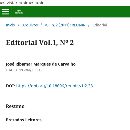
#revistareunir #reunir
Início
/
Arquivos
/
v. 1 n. 2 (2011): REUNIR
/
Editorial
Editorial Vol.1, Nº 2
José Ribamar Marques de Carvalho
UACC/PPGRN/UFCG
DOI:
https://doi.org/10.18696/reunir.v1i2.38
Resumo
Prezados Leitores,