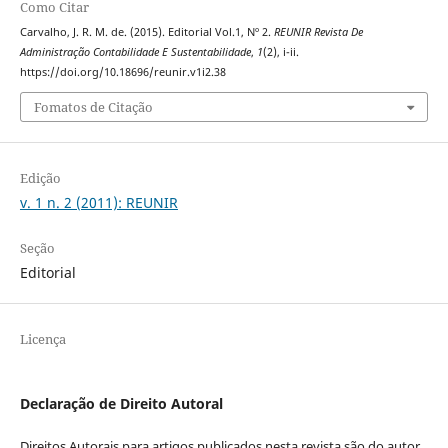
Como Citar
Carvalho, J. R. M. de. (2015). Editorial Vol.1, Nº 2.
REUNIR Revista De
Administração Contabilidade E Sustentabilidade
,
1
(2), i-ii.
https://doi.org/10.18696/reunir.v1i2.38
Fomatos de Citação
Edição
v. 1 n. 2 (2011): REUNIR
Seção
Editorial
Licença
Declaração de Direito Autoral
Direitos Autorais para artigos publicados nesta revista são do autor,