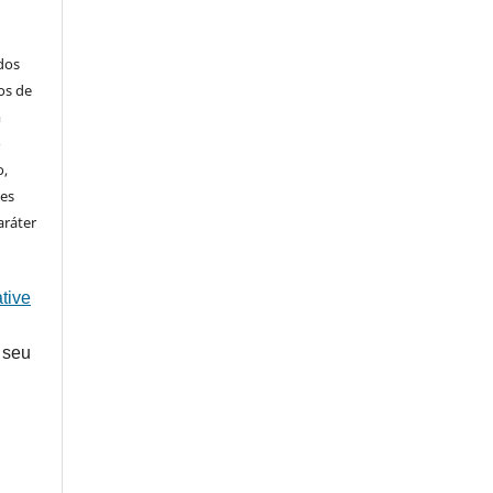
ados
os de
m
o
o,
ões
aráter
tive
 seu