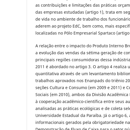
as contribuições e limitações das práticas orç
das empresas estudadas (artigo 1), trata em seg
de vida no ambiente de trabalho dos funcionár
aderem ao projeto EdC, bem como, mais especif
localizadas no Pólo Empresarial Spartaco (artigo 
A relação entre o impacto do Produto Interno Br
a evolução das vendas da sétima geração de co
principais regiões consumidoras dessa indústria
2011 é abordado no artigo 3. O artigo 4 realiz
quantitativa através de um levantamento bibliom
trabalhos aprovados nos Enanpads do triênio 20
seções Cultura e Consumo (em 2009 e 2011) e C
Sociais (em 2010), ambos da Divisão Acadêmica
à cooperação acadêmico-científica entre seus au
analisadas as práticas ecológicas e de coleta se
Universidade Estadual da Paraíba. Já o artigo 6,
informacionais gerados pela obrigatoriedade na
Demonstração de Fluxo de Caixa para o setor pú