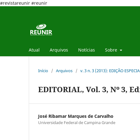
#revistareunir #reunir
Atual
Arquivos
Notícias
Sobre
Início
/
Arquivos
/
v. 3 n. 3 (2013): EDIÇÃO ESPECI
EDITORIAL, Vol. 3, Nº 3, Ed
José Ribamar Marques de Carvalho
Universidade Federal de Campina Grande