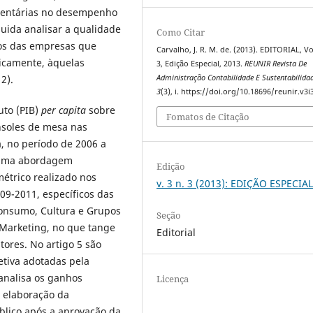
amentárias no desempenho
uida analisar a qualidade
Como Citar
ios das empresas que
Carvalho, J. R. M. de. (2013). EDITORIAL, Vol
icamente, àquelas
3, Edição Especial, 2013.
REUNIR Revista De
2).
Administração Contabilidade E Sustentabilida
3
(3), i. https://doi.org/10.18696/reunir.v3i
uto (PIB)
per capita
sobre
Fomatos de Citação
nsoles de mesa nas
, no período de 2006 a
a uma abordagem
Edição
étrico realizado nos
v. 3 n. 3 (2013): EDIÇÃO ESPECIA
09-2011, específicos das
onsumo, Cultura e Grupos
Seção
 Marketing, no que tange
Editorial
tores. No artigo 5 são
letiva adotadas pela
 analisa os ganhos
Licença
 elaboração da
blico após a aprovação da