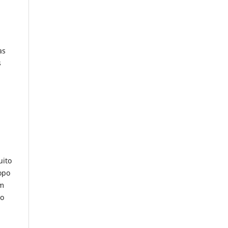
as
s
uito
opo
om
to
.