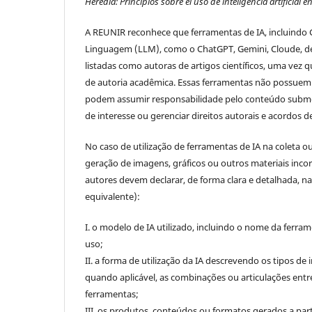
Heredia: Principios sobre el uso de inteligencia artificial en
A REUNIR reconhece que ferramentas de IA, incluindo
Linguagem (LLM), como o ChatGPT, Gemini, Cloude, d
listadas como autoras de artigos científicos, uma vez 
de autoria acadêmica. Essas ferramentas não possuem 
podem assumir responsabilidade pelo conteúdo submet
de interesse ou gerenciar direitos autorais e acordos d
No caso de utilização de ferramentas de IA na coleta o
geração de imagens, gráficos ou outros materiais inco
autores devem declarar, de forma clara e detalhada, 
equivalente):
I. o modelo de IA utilizado, incluindo o nome da ferram
uso;
II. a forma de utilização da IA descrevendo os tipos de 
quando aplicável, as combinações ou articulações entr
ferramentas;
III. os produtos, conteúdos ou formatos gerados a par