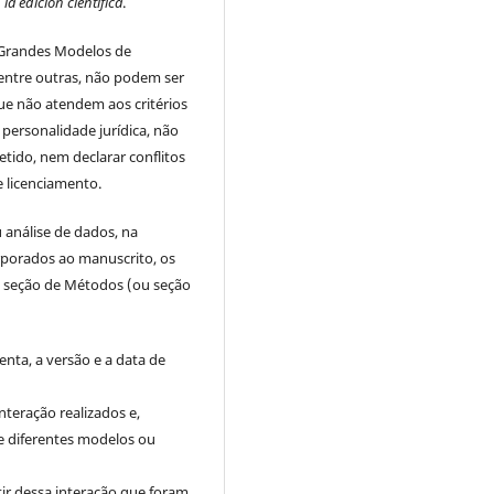
 la edición científica
.
 Grandes Modelos de
entre outras, não podem ser
que não atendem aos critérios
personalidade jurídica, não
ido, nem declarar conflitos
e licenciamento.
u análise de dados, na
rporados ao manuscrito, os
na seção de Métodos (ou seção
enta, a versão e a data de
interação realizados e,
e diferentes modelos ou
tir dessa interação que foram