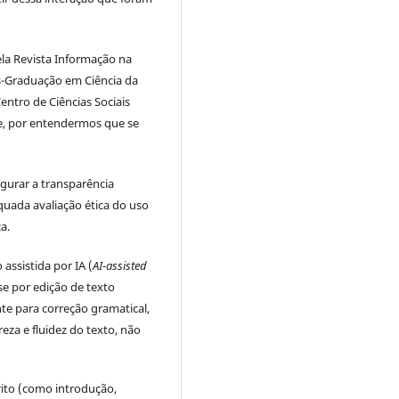
ela Revista Informação na
-Graduação em Ciência da
ntro de Ciências Sociais
e, por entendermos que se
egurar a transparência
quada avaliação ética do uso
a.
assistida por IA (
AI-assisted
se por edição de texto
te para correção gramatical,
reza e fluidez do texto, não
rito (como introdução,