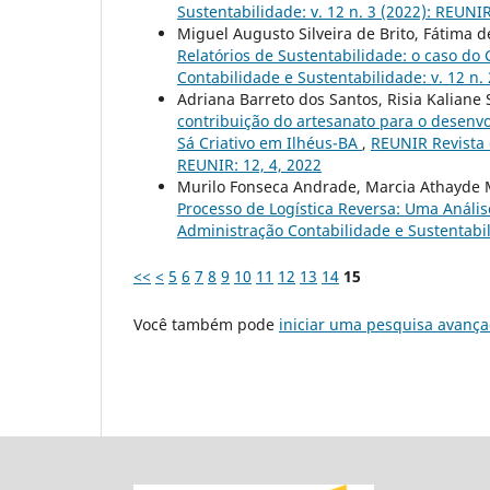
Sustentabilidade: v. 12 n. 3 (2022): REUNIR
Miguel Augusto Silveira de Brito, Fátima de
Relatórios de Sustentabilidade: o caso d
Contabilidade e Sustentabilidade: v. 12 n. 
Adriana Barreto dos Santos, Risia Kaliane
contribuição do artesanato para o desenvo
Sá Criativo em Ilhéus-BA
,
REUNIR Revista d
REUNIR: 12, 4, 2022
Murilo Fonseca Andrade, Marcia Athayde 
Processo de Logística Reversa: Uma Análi
Administração Contabilidade e Sustentabil
<<
<
5
6
7
8
9
10
11
12
13
14
15
Você também pode
iniciar uma pesquisa avança