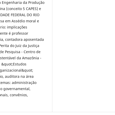
m Engenharia da Produção
ina (conceito 5 CAPES) e
SIDADE FEDERAL DO RIO
sa em Assédio moral e
rio: implicações
mente é professor
nia, contadora aposentada
rita do Juiz da Justiça
de Pesquisa - Centro de
stentável da Amazônia -
 &quot;Estudos
rganizacional&quot;
o, auditora na área
 temas: administração
tão governamental,
onais, convênios,