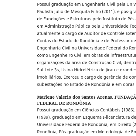
Possui graduação em Engenharia Civil pela Univ
Paulista Júlio de Mesquita Filho (2011), é pó
de Fundações e Estruturas pelo Instituto de Pó
em Administração Pública pela Universidade Fe
atualmente o cargo de Auditor de Controle Exte
Contas do Estado de Rondônia e de Professor d
Engenharia Civil na Universidade Federal do Ro
como Engenheiro Civil em obras de infraestrutu
organizações da área de Construção Civil, dentre
Sul Lote 3s, Usina Hidrelétrica de Jirau e gran
imobiliários. Exerceu o cargo de gerência de ob
subestações no Estado de Rondônia e em obras r
Marlene Valerio dos Santos Arenas,
FUNDAÇÃ
FEDERAL DE RONDÔNIA
Possui graduação em Ciências Contábeis (1986)
(1989), graduação em Esquema I-licenciatura de 
Universidade Federal de Rondônia, em Direito (
Rondônia, Pós-graduação em Metodologia de Ens