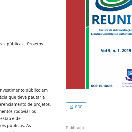
ras públicas., Projetos
investimento público em
cácia que deve pautar a
Gerenciamento de projetos,
PDF
entos rodoviários
gestão e de
res públicos. As
Publicado