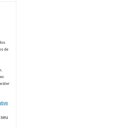
ados
os de
m
o
o,
ões
aráter
tive
 seu