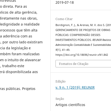
trevistas
2019-07-18
 direta. Para as
licos de alta gerência,
diretamente nas obras,
Como Citar
idedignidade a realidade
Bordignon, F. J., & Arenas, M. V. dos S. (201
processos que têm alta
GERENCIAMENTO DE PROJETOS DE OBRAS
PÚBLICAS: COMPREENSÃO DESSES
lta aderência com as
INVESTIMENTOS PÚBLICOS.
REUNIR Revista
 por outro lado existiram
Administração Contabilidade E Sustentabilida
ia da legislação e
9
(1), 41–49.
Também foram realizadas
https://doi.org/10.18696/reunir.v9i1.842
m o intuito de alavancar
Fomatos de Citação
, trabalho este
erá disponibilizada aos
Edição
v. 9 n. 1 (2019): REUNIR
ras públicas. Projetos
Seção
Artigos científicos