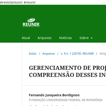
#revistareunir #reunir
Atual
Arquivos
Notícias
Sobre
Início
/
Arquivos
/
v. 9 n. 1 (2019): REUNIR
/
Arti
GERENCIAMENTO DE PROJ
COMPREENSÃO DESSES IN
Fernando Junqueira Bordignon
FUNDAÇÃO UNIVERSIDADE FEDERAL DE RONDÔNIA