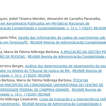
arques, Jediel Teixeira Mendes, Alexandre de Carvalho Paranaíba,
os em Agronegócio Publicados em Periódicos Nacionais de
ração Contabilidade e Sustentabilidade: v. 13 n. 1 (2023): REUNIR
pelo Filho,
Gestão das informações da cadeia de suprimentos sob
los em Teresina/PI
,
REUNIR Revista de Administração Contabilidad
R
sa, Maria de Fátima Nóbrega Barbosa,
A APLICAÇÃO DA GESTÃO P
ÃO DE PESSOAS
,
REUNIR Revista de Administração Contabilidade 
Ferreira Borges,
Análise dos determinantes de desempenho da ges
alor no âmbito do Tribunal de Justiça do RN
,
REUNIR Revista de
idade: v. 10 n. 2 (2020): REUNIR
ra Barbosa, Maria de Fátima Nóbrega Barbosa,
ÉTICA NA
 DA PERCEPÇÃO DA COMUNIDADE UNIVERSITÁRIA DO CENTRO DE
NIVERSIDADE FEDERAL DE CAMPINA GRANDE
,
REUNIR Revista de
idade: v. 10 n. 1 (2020): REUNIR
erto Nóbrega Cavalcante,
Custo de transação e a interveniência ref
investimento
,
REUNIR Revista de Administração Contabilidade e