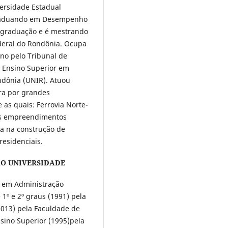
ersidade Estadual
s-graduando em Desempenho
s-graduação e é mestrando
deral do Rondônia. Ocupa
rno pelo Tribunal de
e Ensino Superior em
ndônia (UNIR). Atuou
ra por grandes
 as quais: Ferrovia Norte-
des empreendimentos
ra na construção de
esidenciais.
O UNIVERSIDADE
, em Administração
1º e 2º graus (1991) pela
2013) pela Faculdade de
ino Superior (1995)pela