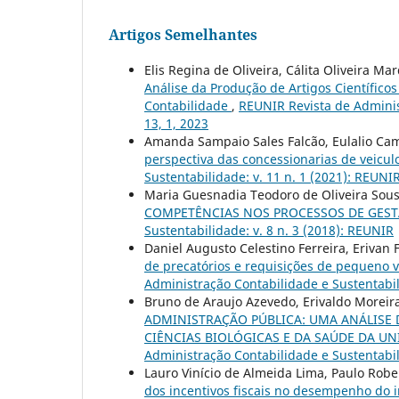
Artigos Semelhantes
Elis Regina de Oliveira, Cálita Oliveira M
Análise da Produção de Artigos Científic
Contabilidade
,
REUNIR Revista de Administ
13, 1, 2023
Amanda Sampaio Sales Falcão, Eulalio Cam
perspectiva das concessionarias de veicu
Sustentabilidade: v. 11 n. 1 (2021): REUNI
Maria Guesnadia Teodoro de Oliveira Sou
COMPETÊNCIAS NOS PROCESSOS DE GEST
Sustentabilidade: v. 8 n. 3 (2018): REUNIR
Daniel Augusto Celestino Ferreira, Erivan 
de precatórios e requisições de pequeno v
Administração Contabilidade e Sustentabil
Bruno de Araujo Azevedo, Erivaldo Morei
ADMINISTRAÇÃO PÚBLICA: UMA ANÁLISE
CIÊNCIAS BIOLÓGICAS E DA SAÚDE DA U
Administração Contabilidade e Sustentabil
Lauro Vinício de Almeida Lima, Paulo Rob
dos incentivos fiscais no desempenho do 