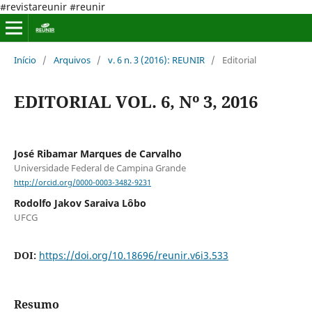
#revistareunir #reunir
Início
/
Arquivos
/
v. 6 n. 3 (2016): REUNIR
/
Editorial
EDITORIAL VOL. 6, Nº 3, 2016
José Ribamar Marques de Carvalho
Universidade Federal de Campina Grande
http://orcid.org/0000-0003-3482-9231
Rodolfo Jakov Saraiva Lôbo
UFCG
DOI:
https://doi.org/10.18696/reunir.v6i3.533
Resumo