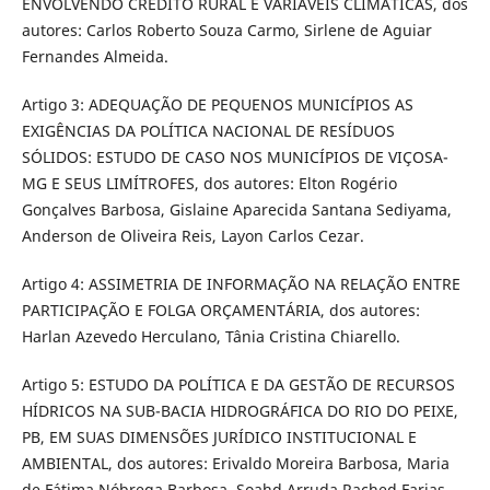
ENVOLVENDO CRÉDITO RURAL E VARIÁVEIS CLIMÁTICAS, dos
autores: Carlos Roberto Souza Carmo, Sirlene de Aguiar
Fernandes Almeida.
Artigo 3: ADEQUAÇÃO DE PEQUENOS MUNICÍPIOS AS
EXIGÊNCIAS DA POLÍTICA NACIONAL DE RESÍDUOS
SÓLIDOS: ESTUDO DE CASO NOS MUNICÍPIOS DE VIÇOSA-
MG E SEUS LIMÍTROFES, dos autores: Elton Rogério
Gonçalves Barbosa, Gislaine Aparecida Santana Sediyama,
Anderson de Oliveira Reis, Layon Carlos Cezar.
Artigo 4: ASSIMETRIA DE INFORMAÇÃO NA RELAÇÃO ENTRE
PARTICIPAÇÃO E FOLGA ORÇAMENTÁRIA, dos autores:
Harlan Azevedo Herculano, Tânia Cristina Chiarello.
Artigo 5: ESTUDO DA POLÍTICA E DA GESTÃO DE RECURSOS
HÍDRICOS NA SUB-BACIA HIDROGRÁFICA DO RIO DO PEIXE,
PB, EM SUAS DIMENSÕES JURÍDICO INSTITUCIONAL E
AMBIENTAL, dos autores: Erivaldo Moreira Barbosa, Maria
de Fátima Nóbrega Barbosa, Soahd Arruda Rached Farias,