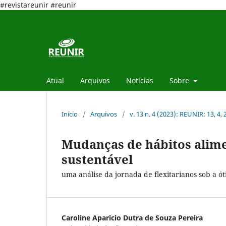
#revistareunir #reunir
Atual
Arquivos
Notícias
Sobre
Início
/
Arquivos
/
v. 13 n. 4 (2023): REUNIR: 13, 4,
Mudanças de hábitos alim
sustentável
uma análise da jornada de flexitarianos sob a ó
Caroline Aparicio Dutra de Souza Pereira