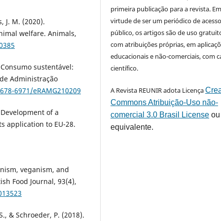
primeira publicação para a revista. E
virtude de ser um periódico de acess
, J. M. (2020).
público, os artigos são de uso gratuit
imal welfare. Animals,
com atribuições próprias, em aplicaç
30385
educacionais e não-comerciais, com c
1). Consumo sustentável:
científico.
 de Administração
0/1678-6971/eRAMG210209
A Revista REUNIR adota Licença
Crea
Commons Atribuição-Uso não-
). Development of a
comercial 3.0 Brasil License
ou
s application to EU-28.
equivalente.
rianism, veganism, and
ish Food Journal, 93(4),
1013523
S., & Schroeder, P. (2018).