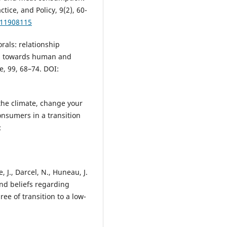
ctice, and Policy, 9(2), 60-
.11908115
rals: relationship
s towards human and
, 99, 68–74. DOI:
p the climate, change your
onsumers in a transition
:
, J., Darcel, N., Huneau, J.
 and beliefs regarding
ee of transition to a low-