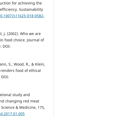
ction for achieving the
ficiency. Sustainability
/10.1007/s11625-018-0582-
l, J. (2002). Who we are
in food choice. Journal of
. DOI:
ann, S., Wood, R., & Klein,
 renders food of ethical
. DOI:
lational study and
 and changing red meat
l Science & Medicine, 175,
ed.2017.01.005