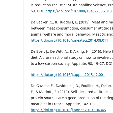
is reduction realistic? Sustainability: Science, Pra
69. DOI:
https://doi.org/10.1080/15487733.2013
De Backer, C., & Hudders, L. (2015). Meat and mo
between meat consumption, consumer attitude
animal welfare and moral behavior. Meat Science
https://doi.org/10.1016/j.meatsci.2014.08.011
De Boer, J., De Witt, A., & Aiking, H. (2016). Hel
diet: A cross-sectional study on how to involve c
to a low-carbon society. Appetite, 98, 19–27. DOI
https://doi.org/10.1016/j.appet.2015.12.001
De Gavelle, E., Davidenko, O., Fouillet, H., Delarue
F., & Mariotti, F. (2019). Self-declared attitudes
protein sources are a good prediction of the degr
meat diet in France. Appetite, 142. DOI:
https://doi.org/10.1016/j.appet.2019.104345