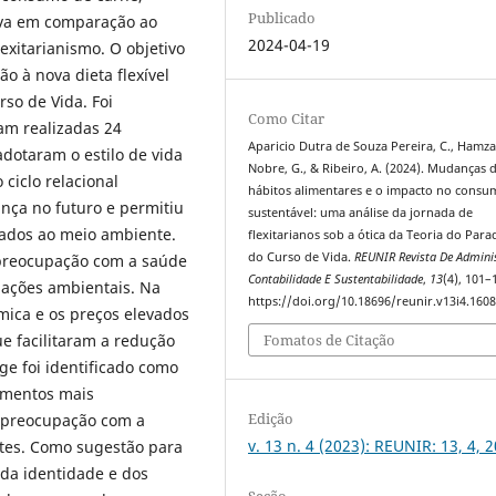
Publicado
tiva em comparação ao
2024-04-19
xitarianismo. O objetivo
o à nova dieta flexível
so de Vida. Foi
Como Citar
am realizadas 24
Aparicio Dutra de Souza Pereira, C., Hamza,
dotaram o estilo de vida
Nobre, G., & Ribeiro, A. (2024). Mudanças 
 ciclo relacional
hábitos alimentares e o impacto no consu
nça no futuro e permitiu
sustentável: uma análise da jornada de
sados ao meio ambiente.
flexitarianos sob a ótica da Teoria do Par
do Curso de Vida.
REUNIR Revista De Admini
preocupação com a saúde
Contabilidade E Sustentabilidade
,
13
(4), 101–
pações ambientais. Na
https://doi.org/10.18696/reunir.v13i4.160
mica e os preços elevados
e facilitaram a redução
Fomatos de Citação
ge foi identificado como
amentos mais
Edição
 preocupação com a
v. 13 n. 4 (2023): REUNIR: 13, 4, 
ntes. Como sugestão para
 da identidade e dos