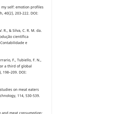
e my self: emotion profiles
h, 40(2), 203-222. DOI:
V. R., & Silva, C. R. M. da.
odução científica
 Contabilidade e
rario, F., Tubiello, F. N.,
or a third of global
, 198–209. DOI:
 studies on meat eaters
chnology, 114, 530-539.
ity and meat consumption: