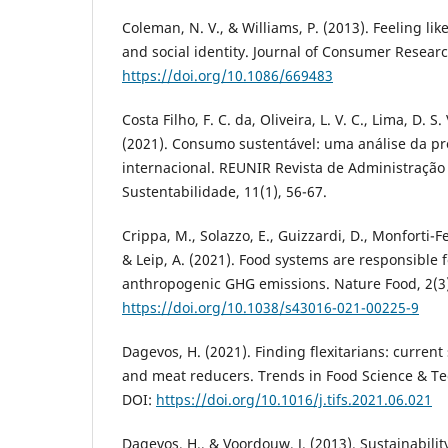
Coleman, N. V., & Williams, P. (2013). Feeling lik
and social identity. Journal of Consumer Researc
https://doi.org/10.1086/669483
Costa Filho, F. C. da, Oliveira, L. V. C., Lima, D. S. 
(2021). Consumo sustentável: uma análise da pr
internacional. REUNIR Revista de Administração
Sustentabilidade, 11(1), 56-67.
Crippa, M., Solazzo, E., Guizzardi, D., Monforti-Fer
& Leip, A. (2021). Food systems are responsible f
anthropogenic GHG emissions. Nature Food, 2(3)
https://doi.org/10.1038/s43016-021-00225-9
Dagevos, H. (2021). Finding flexitarians: current
and meat reducers. Trends in Food Science & Te
DOI:
https://doi.org/10.1016/j.tifs.2021.06.021
Dagevos, H., & Voordouw, J. (2013). Sustainabil