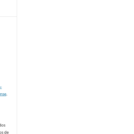
e
a
-
ense
.
ados
os de