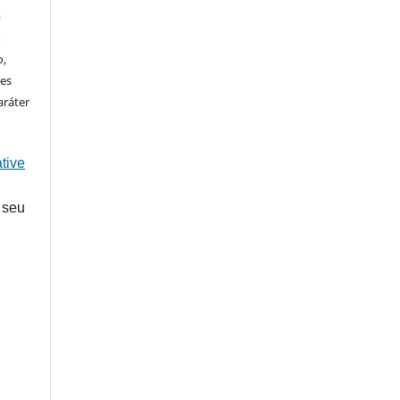
m
o
o,
ões
aráter
tive
 seu