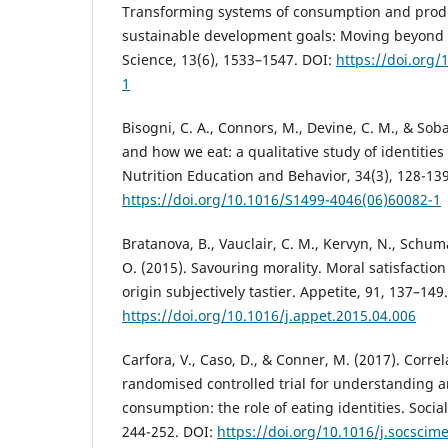
Transforming systems of consumption and produ
sustainable development goals: Moving beyond ef
Science, 13(6), 1533–1547. DOI:
https://doi.org
1
Bisogni, C. A., Connors, M., Devine, C. M., & Soba
and how we eat: a qualitative study of identities 
Nutrition Education and Behavior, 34(3), 128-139
https://doi.org/10.1016/S1499-4046(06)60082-1
Bratanova, B., Vauclair, C. M., Kervyn, N., Schum
O. (2015). Savouring morality. Moral satisfaction
origin subjectively tastier. Appetite, 91, 137–149
https://doi.org/10.1016/j.appet.2015.04.006
Carfora, V., Caso, D., & Conner, M. (2017). Corre
randomised controlled trial for understanding
consumption: the role of eating identities. Socia
244-252. DOI:
https://doi.org/10.1016/j.socscim