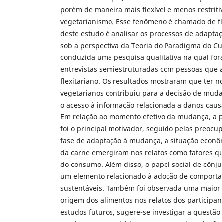
porém de maneira mais flexível e menos restri
vegetarianismo. Esse fenômeno é chamado de fle
deste estudo é analisar os processos de adaptaçã
sob a perspectiva da Teoria do Paradigma do Cur
conduzida uma pesquisa qualitativa na qual for
entrevistas semiestruturadas com pessoas que a
flexitariano. Os resultados mostraram que ter no
vegetarianos contribuiu para a decisão de muda
o acesso à informação relacionada a danos cau
Em relação ao momento efetivo da mudança, a 
foi o principal motivador, seguido pelas preocu
fase de adaptação à mudança, a situação econô
da carne emergiram nos relatos como fatores qu
do consumo. Além disso, o papel social de cônju
um elemento relacionado à adoção de comport
sustentáveis. Também foi observada uma maior
origem dos alimentos nos relatos dos participa
estudos futuros, sugere-se investigar a questão