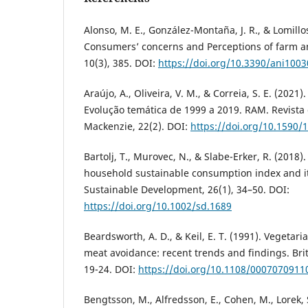
Alonso, M. E., González-Montaña, J. R., & Lomillos
Consumers’ concerns and Perceptions of farm an
10(3), 385. DOI:
https://doi.org/10.3390/ani100
Araújo, A., Oliveira, V. M., & Correia, S. E. (202
Evolução temática de 1999 a 2019. RAM. Revista
Mackenzie, 22(2). DOI:
https://doi.org/10.159
Bartolj, T., Murovec, N., & Slabe-Erker, R. (2018
household sustainable consumption index and it
Sustainable Development, 26(1), 34–50. DOI:
https://doi.org/10.1002/sd.1689
Beardsworth, A. D., & Keil, E. T. (1991). Vegeta
meat avoidance: recent trends and findings. Brit
19-24. DOI:
https://doi.org/10.1108/000707091
Bengtsson, M., Alfredsson, E., Cohen, M., Lorek, 