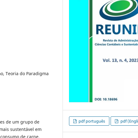
mo, Teoria do Paradigma
pdf português
pdf (Engl
res de um grupo de
mais sustentável em
 consumo de carne,