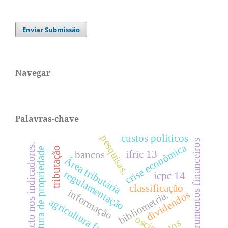
Enviar Submissão
Navegar
Palavras-chave
custos políticos
pesquisas.
instrumentos financeiros
impacto nos indicadores.
crise econômica
tributação
estrutura de propriedade
ifric 13
bancos
Área tributária
regulamentação
icpc 14
classificação
informação
dividendos
bibliometria.
agricultura familiar
oscip