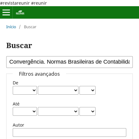
#revistareunir #reunir
Início
/
Buscar
Buscar
Filtros avançados
De
Até
Autor