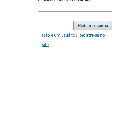
Redefinir senha
Não é um usuário? Registre-se no
site