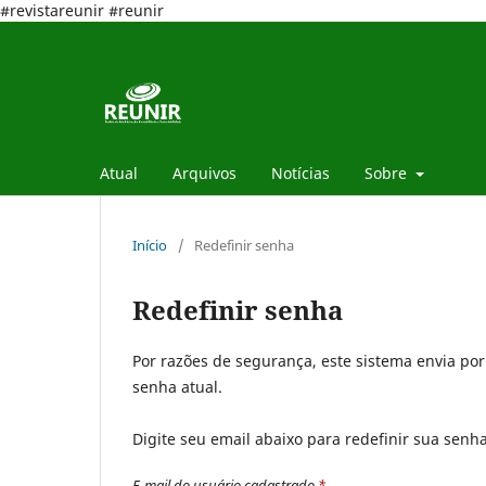
#revistareunir #reunir
Atual
Arquivos
Notícias
Sobre
Início
/
Redefinir senha
Redefinir senha
Por razões de segurança, este sistema envia po
senha atual.
Digite seu email abaixo para redefinir sua senh
E-mail do usuário cadastrado
*