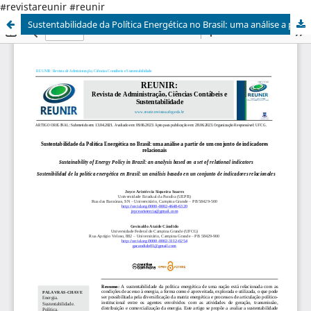
#revistareunir #reunir
Sustentabilidade da Política Energética no Brasil: uma análise a partir de um conjunto de indicadores relacionais