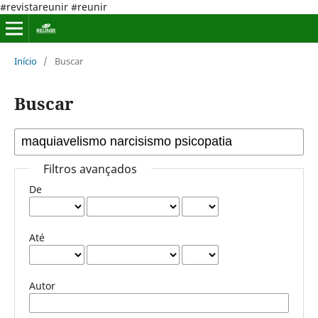
#revistareunir #reunir
Início
/
Buscar
Buscar
Filtros avançados
De
Até
Autor