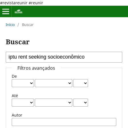
#revistareunir #reunir
Início
/
Buscar
Buscar
Filtros avançados
De
Até
Autor