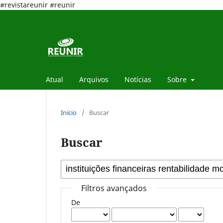
#revistareunir #reunir
Atual
Arquivos
Notícias
Sobre
Início
/
Buscar
Buscar
Filtros avançados
De