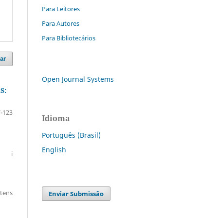
Para Leitores
Para Autores
Para Bibliotecários
ar
Open Journal Systems
S:
-123
Idioma
Português (Brasil)
English
i
itens
Enviar Submissão