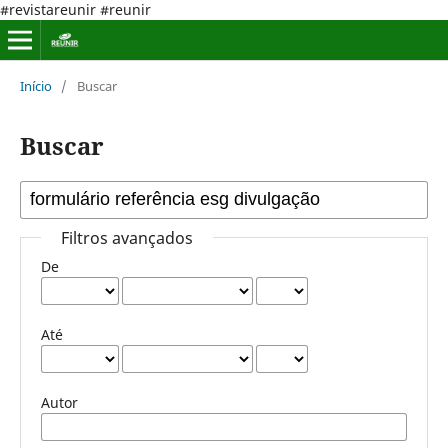
#revistareunir #reunir
Início
/
Buscar
Buscar
Filtros avançados
De
Até
Autor