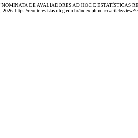
iva Lôbo. “NOMINATA DE AVALIADORES AD HOC E ESTATÍSTICAS 
 2026. https://reunir.revistas.ufcg.edu.br/index.php/uacc/article/view/5