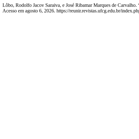
Lôbo, Rodolfo Jacov Saraiva, e José Ribamar Marques de Carvalh
Acesso em agosto 6, 2026. https://reunir.revistas.ufcg.edu.br/index.ph