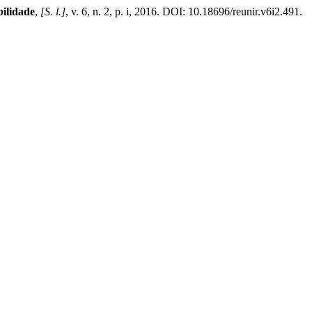
ilidade
,
[S. l.]
, v. 6, n. 2, p. i, 2016. DOI: 10.18696/reunir.v6i2.491.