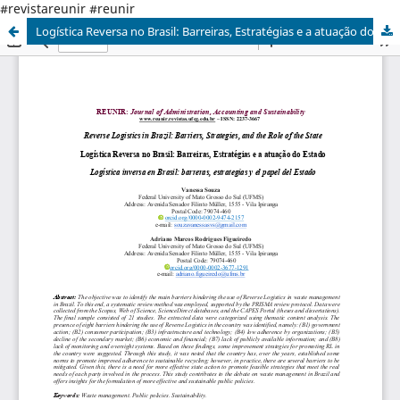
#revistareunir #reunir
Logística Reversa no Brasil: Barreiras, Estratégias e a atuação do Estado