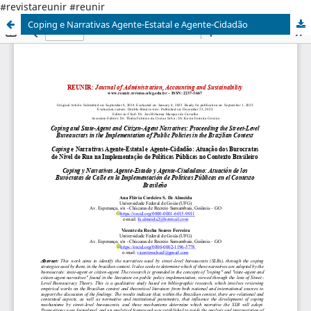
#revistareunir #reunir
Coping e Narrativas Agente-Estatal e Agente-Cidadão