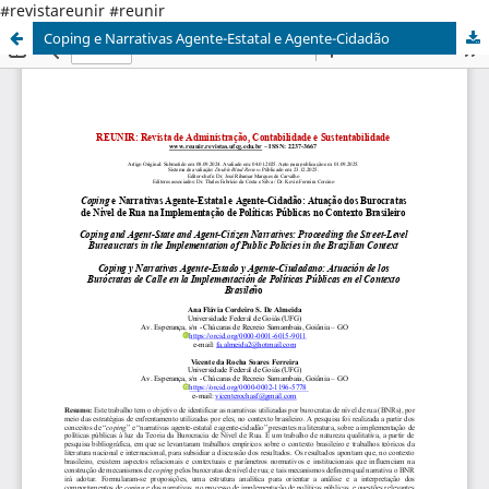
#revistareunir #reunir
Coping e Narrativas Agente-Estatal e Agente-Cidadão